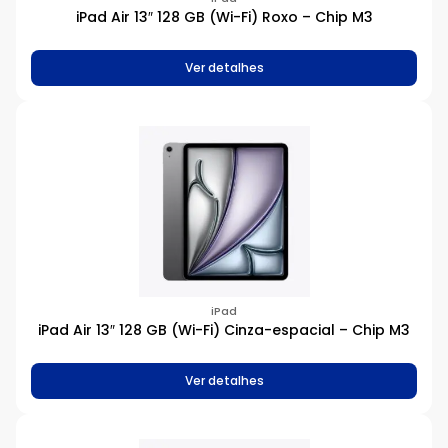
S9 SiP
iPad Air 13″ 128 GB (Wi-Fi) Roxo – Chip M3
Memória
Ver detalhes
12 GB
16 GB
18 GB
24 GB
2GB
3 GB
4 GB
6 GB
8 GB
H1
iPad
iPad Air 13″ 128 GB (Wi-Fi) Cinza-espacial – Chip M3
H2
Ver detalhes
Armazenamento
64 GB
128 GB