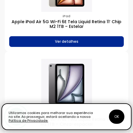
iPad
Apple iPad Air 5G Wi-Fi 6E Tela Liquid Retina 11′ Chip
M2 1TB – Estelar
Ver detalhes
Utilizamos cookies para melhorar sua experiência
iPad
OK
no site. Ao prosseguir, estará aceitando a nossa
Apple iPad Air 5G Wi-Fi 6E Tela Liquid Retina 11′ Chip
Política de Privacidade.
M2 1TB – Cinza-espacial