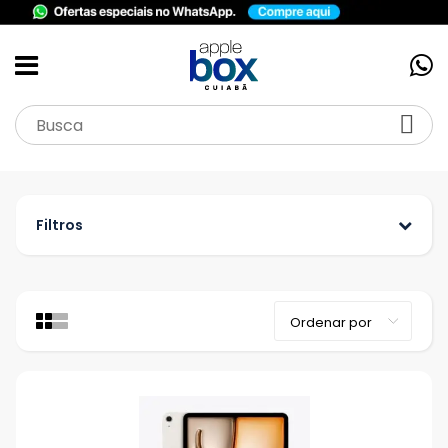
Filtros
Categoria
Acessórios
Apple Watch
iPad
iPhone
MacBook
Marca