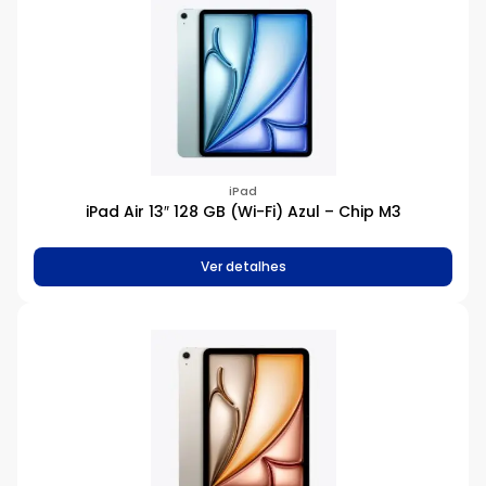
256 GB
512 GB
1 TB
32 GB
H1
H2
2 TB
iPad
iPad Air 13″ 128 GB (Wi-Fi) Azul – Chip M3
Ver detalhes