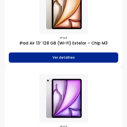
Apple
Processador
Chip A14 Bionic
iPad
Chip A15 Bionic
iPad Air 13″ 128 GB (Wi-Fi) Estelar – Chip M3
Chip A16 Bionic
Chip A18
Ver detalhes
Chip A19
Chip A19 Pro
Chip M1
Chip M2
Chip M3
Chip M4
Chip M4 Pro
H1 da Apple
H2 da Apple
S10 SiP
S8 SiP
iPad