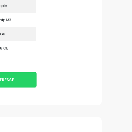
pple
hip M3
 GB
28 GB
ERESSE