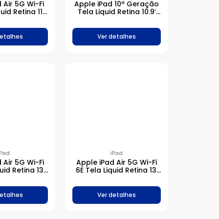
 Air 5G Wi-Fi
Apple iPad 10ª Geração
uid Retina 11′
Tela Liquid Retina 10.9′
512GB – Azul
Chip A14 Bionic 64GB –
Rosa
detalhes
Ver detalhes
iPad
iPad
 Air 5G Wi-Fi
Apple iPad Air 5G Wi-Fi
uid Retina 13′
6E Tela Liquid Retina 13′
128GB – Azul
Chip M2 256GB – Estelar
detalhes
Ver detalhes