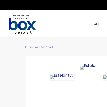
IPHONE
Início
/
Produtos
/
iPad