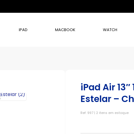
IPAD
MACBOOK
WATCH
iPad Air 13″
Estelar – C
Ref: 997 | 2 itens em estoque