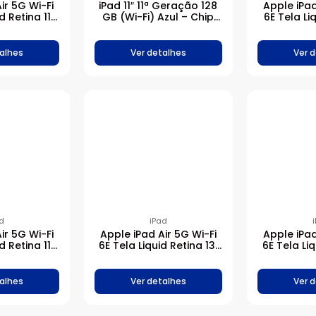
ir 5G Wi-Fi
iPad 11″ 11ª Geração 128
Apple iPad
d Retina 11′
GB (Wi-Fi) Azul – Chip
6E Tela Liq
B – Cinza-
A16 Bionic
Chip M2 
cial
alhes
Ver detalhes
Ver 
d
iPad
ir 5G Wi-Fi
Apple iPad Air 5G Wi-Fi
Apple iPad
d Retina 11′
6E Tela Liquid Retina 13′
6E Tela Liq
6GB – Azul
Chip M2 512GB – Estelar
Chip M2 
alhes
Ver detalhes
Ver 