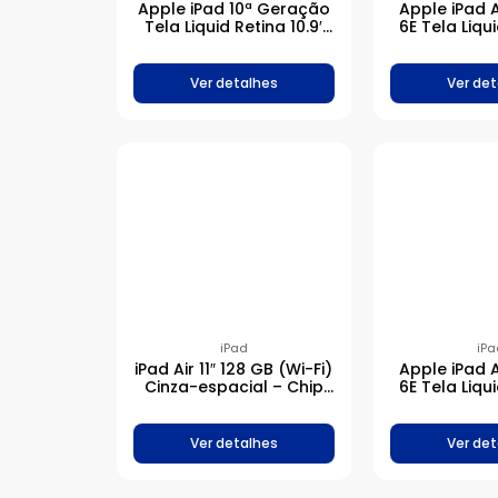
Apple iPad 10ª Geração
Apple iPad A
Tela Liquid Retina 10.9′
6E Tela Liqui
Chip A14 Bionic 256GB –
Chip M2 1T
Amarelo
espa
Ver detalhes
Ver det
iPad
iPa
iPad Air 11″ 128 GB (Wi-Fi)
Apple iPad A
Cinza-espacial – Chip
6E Tela Liqui
M3
Chip M2 25
Ver detalhes
Ver det