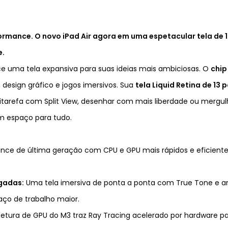
formance. O novo iPad Air agora em uma espetacular tela de 
e.
rece uma tela expansiva para suas ideias mais ambiciosas. O
chip
 design gráfico e jogos imersivos. Sua
tela Liquid Retina de 13
itarefa com Split View, desenhar com mais liberdade ou mergulh
m espaço para tudo.
ce de última geração com CPU e GPU mais rápidos e eficientes, 
egadas:
Uma tela imersiva de ponta a ponta com True Tone e a
ço de trabalho maior.
etura de GPU do M3 traz Ray Tracing acelerado por hardware para