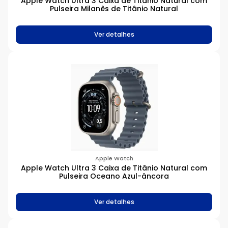
Apple Watch Ultra 3 Caixa de Titânio Natural com
Pulseira Milanês de Titânio Natural
Memória
Ver detalhes
12 GB
16 GB
18 GB
24 GB
2GB
3 GB
4 GB
6 GB
8 GB
H1
Apple Watch
H2
Apple Watch Ultra 3 Caixa de Titânio Natural com
Pulseira Oceano Azul-âncora
Armazenamento
Ver detalhes
64 GB
128 GB
256 GB