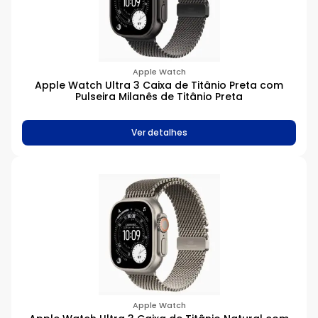
Apple
Processador
Chip A14 Bionic
Apple Watch
Apple Watch Ultra 3 Caixa de Titânio Preta com
Chip A15 Bionic
Pulseira Milanês de Titânio Preta
Chip A16 Bionic
Chip A18
Ver detalhes
Chip A19
Chip A19 Pro
Chip M1
Chip M2
Chip M3
Chip M4
Chip M4 Pro
H1 da Apple
H2 da Apple
S10 SiP
S8 SiP
Apple Watch
S9 SiP