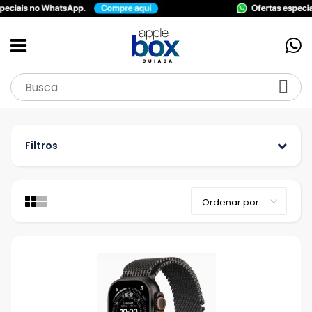
Filtros
Categoria
Acessórios
Apple Watch
iPad
iPhone
MacBook
Marca