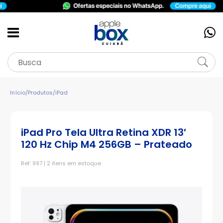
Início
/
Produtos
/
iPad
iPad Pro Tela Ultra Retina XDR 13′
120 Hz Chip M4 256GB – Prateado
Ref: 997 | 2 itens em estoque