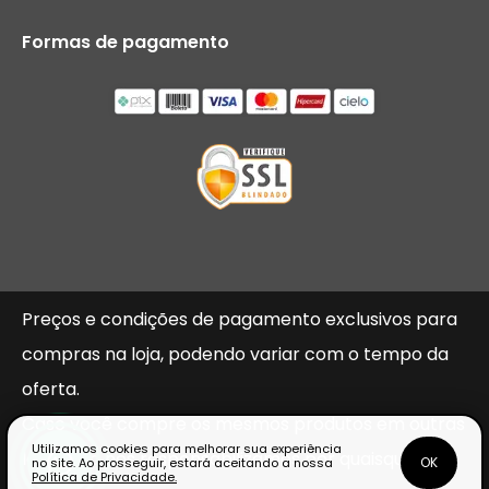
Formas de pagamento
Preços e condições de pagamento exclusivos para
compras na loja, podendo variar com o tempo da
oferta.
Caso você compre os mesmos produtos em outras
Utilizamos cookies para melhorar sua experiência
lojas, não nos responsabilizamos por quaisquer
OK
no site. Ao prosseguir, estará aceitando a nossa
Política de Privacidade.