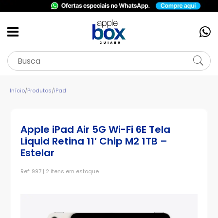
Início
/
Produtos
/
iPad
Apple iPad Air 5G Wi-Fi 6E Tela
Liquid Retina 11′ Chip M2 1TB –
Estelar
Ref: 997 | 2 itens em estoque