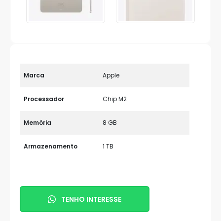
Marca
Apple
Processador
Chip M2
Memória
8 GB
Armazenamento
1 TB
TENHO INTERESSE