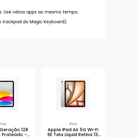
ues. Use vários apps ao mesmo tempo,
o trackpad do Magic Keyboard2.
iPad
iPad
1ª Geração 128
Apple iPad Air 5G Wi-Fi
) Prateado –
6E Tela Liquid Retina 13′