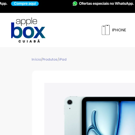
IPHONE
Início
/
Produtos
/
iPad