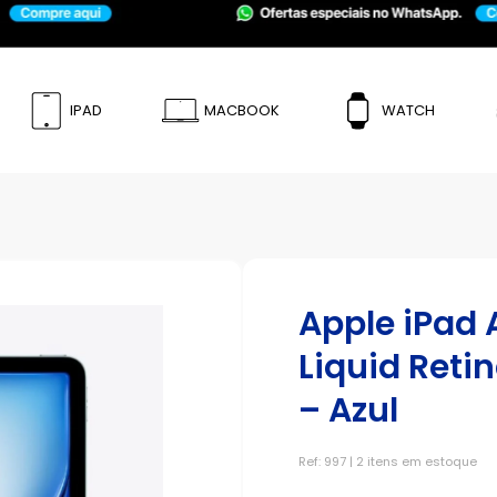
IPAD
MACBOOK
WATCH
Apple iPad A
Liquid Retin
– Azul
Ref: 997 | 2 itens em estoque