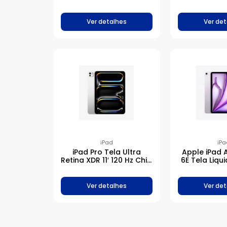
M4 1TB – Prateado
Chip M2 256G
Ver detalhes
Ver det
iPad
iPa
iPad Pro Tela Ultra
Apple iPad A
Retina XDR 11′ 120 Hz Chip
6E Tela Liqui
M4 256GB – Prateado
Chip M2 25
Ver detalhes
Ver det