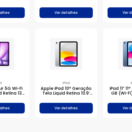
B – Estelar
Chip A
alhes
Ver detalhes
Ver 
d
iPad
ir 5G Wi-Fi
Apple iPad 10ª Geração
iPad 11″ 1
d Retina 13′
Tela Liquid Retina 10.9′
GB (Wi-Fi
6GB – Roxo
Chip A14 Bionic 256GB –
A16
Prateado
alhes
Ver detalhes
Ver 