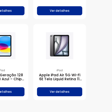
16 Bionic
Chip M2 256GB – Estelar
detalhes
Ver detalhes
iPad
iPad
1ª Geração 128
Apple iPad Air 5G Wi-Fi
) Azul – Chip
6E Tela Liquid Retina 11′
 Bionic
Chip M2 512GB – Cinza-
espacial
detalhes
Ver detalhes