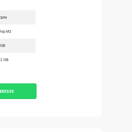
pple
hip M2
 GB
12 GB
ERESSE