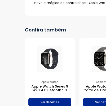
novo e mágico de controlar seu Apple Wat
Confira também
Apple Watch
Apple 
Apple Watch Series 9
Apple Watch
Wi‑Fi 4 Bluetooth 5.3
Caixa de Tit
Caixa meia-noite de
com Pulseir
alumínio – 41 mm •
Cinza-
Pulseira esportiva meia-
Ver detalhes
Ver det
noite