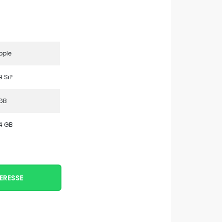
pple
9 SiP
GB
4 GB
ERESSE