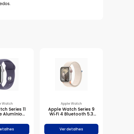
edos.
e Watch
Apple Watch
ch Series 11
Apple Watch Series 9
e Alumínio
Wi‑Fi 4 Bluetooth 5.3
com Pulseira
Caixa estelar de
 Roxo-névoa
alumínio – 41 mm •
Pulseira loop esportiva
detalhes
Ver detalhes
estelar