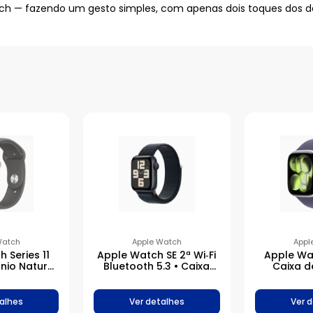
ch — fazendo um gesto simples, com apenas dois toques dos d
Watch
Apple Watch
Appl
 Series 11
Apple Watch SE 2ª Wi‑Fi
Apple Wat
ânio Natural
Bluetooth 5.3 • Caixa
Caixa d
a Esportiva
meia-noite de alumínio
Prateada 
pedra
– 40 mm • Pulseira loop
Esportiva
esportiva meia-noite
alhes
Ver detalhes
Ver 