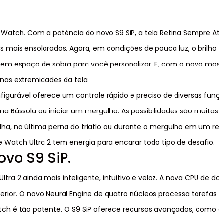
Watch. Com a potência do novo S9 SiP, a tela Retina Sempre Ati
as mais ensolarados. Agora, em condições de pouca luz, o brilho
tem espaço de sobra para você personalizar. E, com o novo mo
 nas extremidades da tela.
igurável oferece um controle rápido e preciso de diversas fu
a Bússola ou iniciar um mergulho. As possibilidades são muitas
ilha, na última perna do triatlo ou durante o mergulho em um re
 Watch Ultra 2 tem energia para encarar todo tipo de desafio.
vo S9 SiP.
tra 2 ainda mais inteligente, intuitivo e veloz. A nova CPU de d
erior. O novo Neural Engine de quatro núcleos processa tarefa
h é tão potente. O S9 SiP oferece recursos avançados, como a