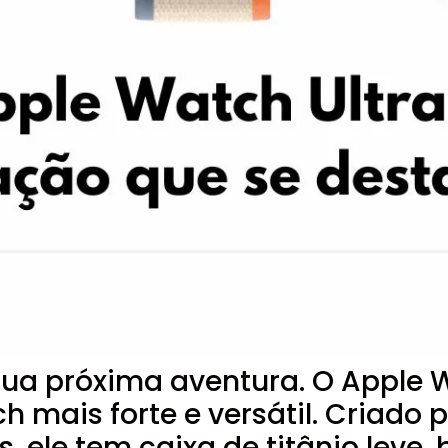
Sua próxima aventura. O Apple W
ch mais forte e versátil. Criado
s, ele tem caixa de titânio leve,