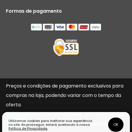
Formas de pagamento
Preços e condições de pagamento exclusivos para
compras na loja, podendo variar com o tempo da
oferta.
Caso você compre os mesmos produtos em outras
Utilizamos cookies para melhorar sua experiência
lojas, não nos responsabilizamos por quaisquer
OK
no site. Ao prosseguir, estará aceitando a nossa
Política de Privacidade.