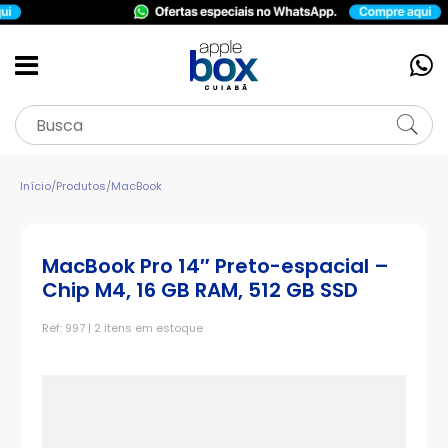
Início
/
Produtos
/
MacBook
MacBook Pro 14″ Preto-espacial –
Chip M4, 16 GB RAM, 512 GB SSD
Ref: 997 | 2 itens em estoque