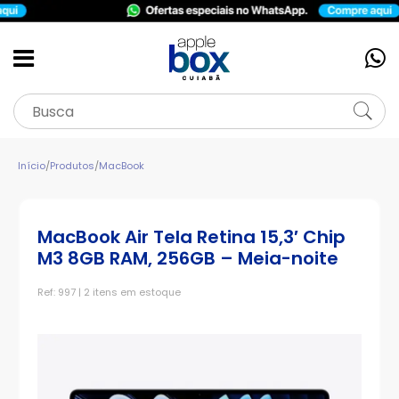
Início
/
Produtos
/
MacBook
MacBook Air Tela Retina 15,3′ Chip
M3 8GB RAM, 256GB – Meia-noite
Ref: 997 | 2 itens em estoque