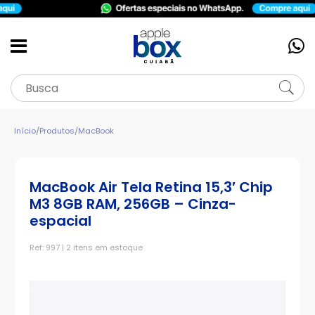
Início
/
Produtos
/
MacBook
MacBook Air Tela Retina 15,3′ Chip
M3 8GB RAM, 256GB – Cinza-
espacial
Ref: 997 | 2 itens em estoque