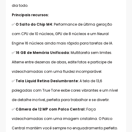
dia todo.
Principais recursos:
✅
O Salto do Chip M4:
Performance de última geração
com CPU de 10 núcleos, GPU de 8 núcleos e um Neural
Engine 16 núcleos ainda mais rápido para tarefas de IA.
✅
16 GB de Memória Unificada:
Multitarefa sem limites.
Alterne entre dezenas de abas, edite fotos e participe de
videochamadas com uma fluidez incomparável.
✅
Tela Liquid Retina Deslumbrante:
A tela de 13,6
polegadas com True Tone exibe cores vibrantes e um nível
de detalhe incrível, perfeita para trabalhar e se divertir.
✅
Câmera de 12 MP com Palco Central:
Faça
videochamadas com uma imagem cristalina. O Palco
Central mantém você sempre no enquadramento perfeito.