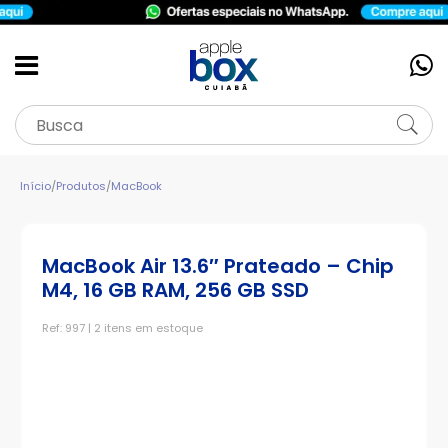
Início
/
Produtos
/
MacBook
MacBook Air 13.6″ Prateado – Chip
M4, 16 GB RAM, 256 GB SSD
Ref: 997 | 2 itens em estoque