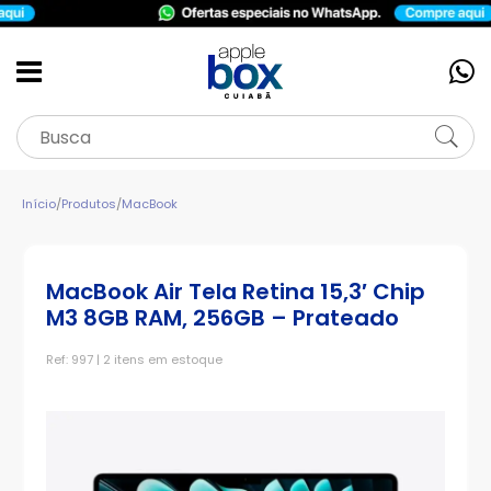
Início
/
Produtos
/
MacBook
MacBook Air Tela Retina 15,3′ Chip
M3 8GB RAM, 256GB – Prateado
Ref: 997 | 2 itens em estoque