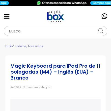
Início
/
Produtos
/
Acessórios
Magic Keyboard para iPad Pro de 11
polegadas (M4) – Inglês (EUA) –
Branco
Ref: 997 | 2 itens em estoque