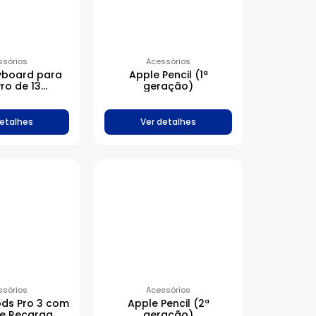
ssórios
Acessórios
yboard para
Apple Pencil (1ª
Pro de 13
geração)
as (M4) –
UA) – Branco
detalhes
Ver detalhes
ssórios
Acessórios
ods Pro 3 com
Apple Pencil (2ª
de Recarga
geração)