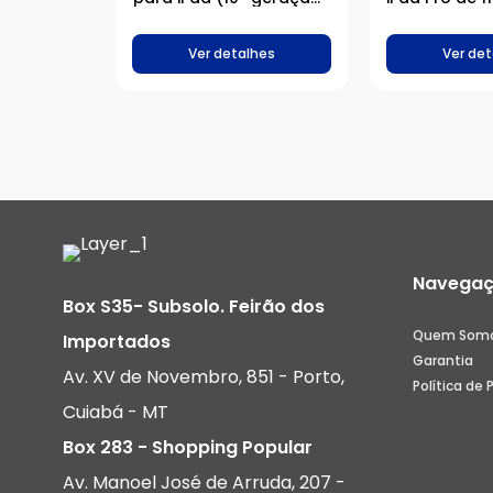
– Inglês (EUA)
(M4) – Ingl
Bra
Ver detalhes
Ver det
Navega
Box S35- Subsolo. Feirão dos
Quem Som
Importados
Garantia
Av. XV de Novembro, 851 - Porto,
Política de 
Cuiabá - MT
Box 283 - Shopping Popular
Av. Manoel José de Arruda, 207 -