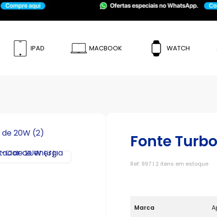
IPAD
MACBOOK
WATCH
Fonte Turb
Ref: 997 | 2 itens em estoque
Marca
A