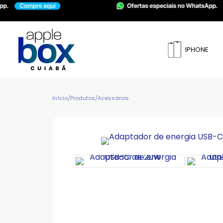
IPHONE
Início
/
Produtos
/
Acessórios