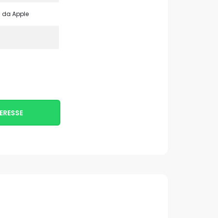
1 da Apple
1
1
ERESSE