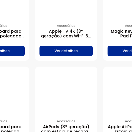
rios
Acessórios
Ace
oard para
Apple TV 4K (3ª
Magic Ke
11 polegadas
geração) com Wi-Fi 64
iPad 
ês (EUA) –
GB Chip A15 Bionic
polegad
to
Inglês (E
alhes
Ver detalhes
Ver 
rios
Acessórios
Ace
oard para
AirPods (3ª geração)
Apple AirP
11 polegadas
com estojo de recarga
Estojo 