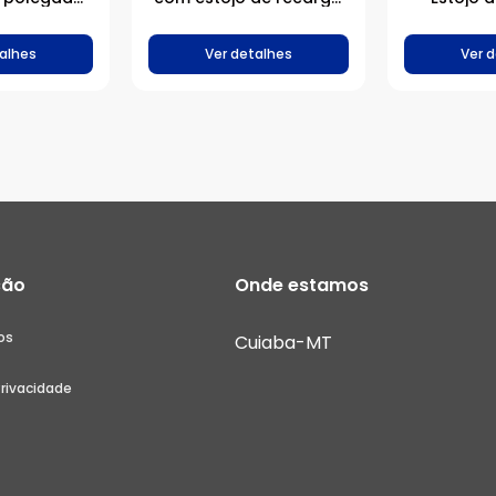
ês (EUA) –
MagSafe
MagSaf
nco
alhes
Ver detalhes
Ver 
ção
Onde estamos
os
Cuiaba-MT
Privacidade