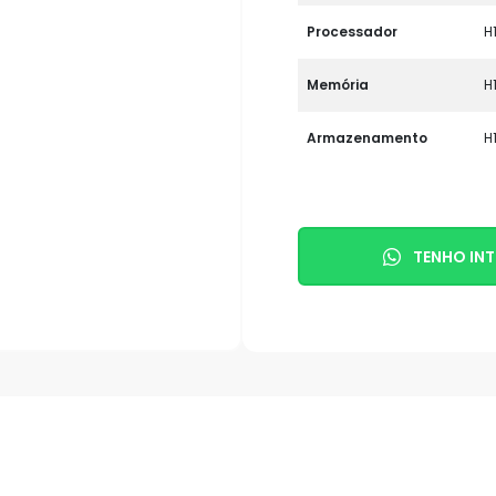
Processador
H
Memória
H
Armazenamento
H
TENHO INT