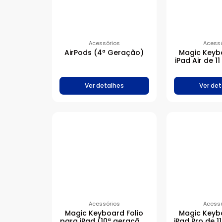
Acessórios
Acessó
AirPods (4ª Geração)
Magic Keyb
iPad Air de 
(M2) – Ingl
Pre
Ver detalhes
Ver det
Acessórios
Acessó
Magic Keyboard Folio
Magic Keyb
para iPad (10ª geração)
iPad Pro de 