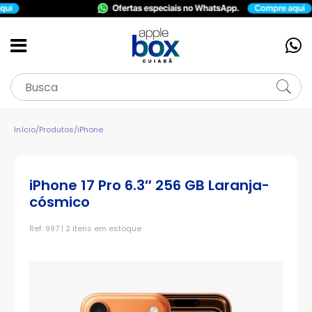
Início
/
Produtos
/
iPhone
iPhone 17 Pro 6.3″ 256 GB Laranja-
cósmico
Ref: 997 | 2 itens em estoque