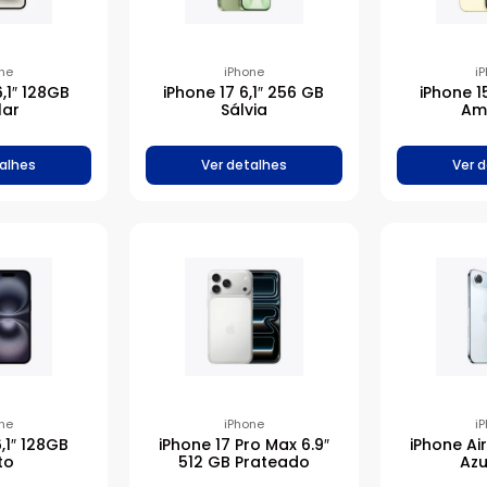
ne
iPhone
i
6,1″ 128GB
iPhone 17 6,1″ 256 GB
iPhone 1
lar
Sálvia
Am
alhes
Ver detalhes
Ver 
ne
iPhone
i
6,1″ 128GB
iPhone 17 Pro Max 6.9″
iPhone Ai
to
512 GB Prateado
Azu