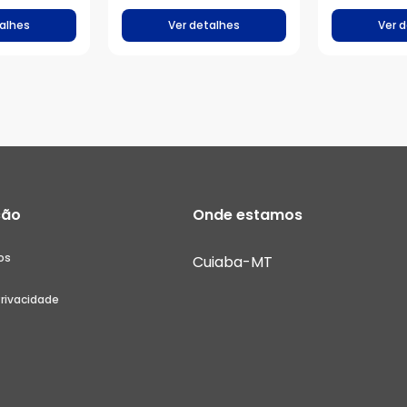
alhes
Ver detalhes
Ver 
ção
Onde estamos
os
Cuiaba-MT
Privacidade