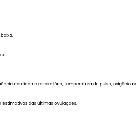
 baixa.
xo.
uência cardíaca e respiratória, temperatura do pulso, oxigênio
stimativas das últimas ovulações.