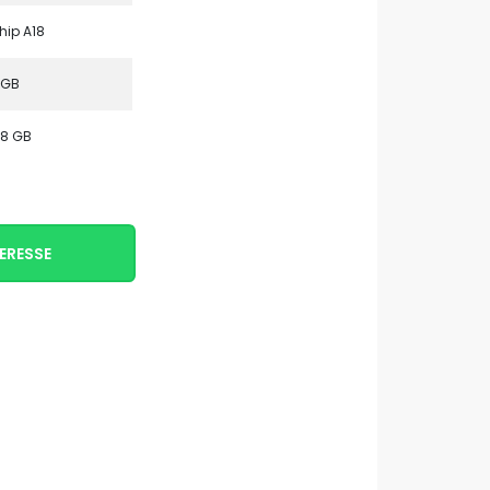
hip A18
 GB
28 GB
ERESSE