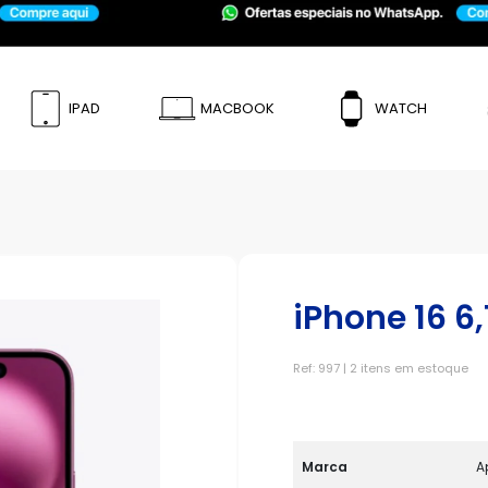
IPAD
MACBOOK
WATCH
iPhone 16 6,
Ref: 997 | 2 itens em estoque
Marca
A