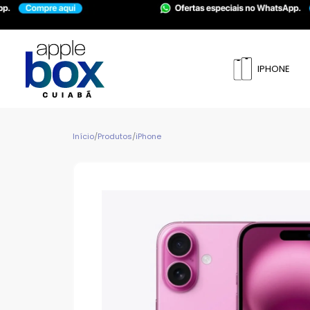
IPHONE
Início
/
Produtos
/
iPhone