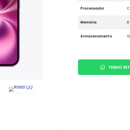
Processador
C
Memória
8
Armazenamento
1
TENHO INT