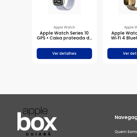
Apple Watch
Apple 
Apple Watch Series 10
Apple Watc
GPS • Caixa prateada de
Wi‑Fi 4 Blue
alumínio – 42 mm •
Caixa dour
Pulseira loop esportiva
inoxidável
nuvem azul
Pulseira dou
Ver detalhes
Ver det
mila
Navega
Quem Som