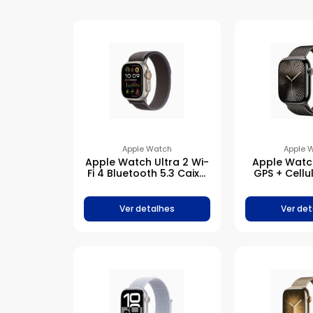
Apple Watch
Apple 
Apple Watch Ultra 2 Wi-
Apple Watch
Fi 4 Bluetooth 5.3 Caixa
GPS + Cellu
de titânio de 49 mm •
ardósia de t
Pulseira loop Trail
mm • Pulsei
azul/preta
estilo mil
Ver detalhes
Ver det