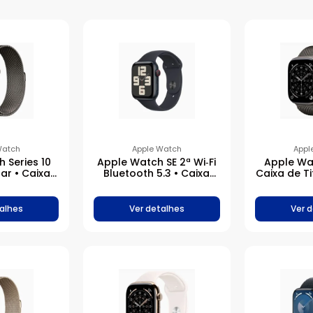
Watch
Apple Watch
Appl
 Series 10
Apple Watch SE 2ª Wi‑Fi
Apple Wat
lar • Caixa
Bluetooth 5.3 • Caixa
Caixa de T
itânio – 46
meia-noite de alumínio
com Puls
ra ardósia
– 44 mm • Pulseira
Milanê
anês – M/G
esportiva meia-noite
alhes
Ver detalhes
Ver 