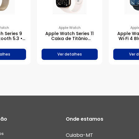
Watch
Apple Watch
Appl
h Series 9
Apple Watch Series 11
Apple Wat
tooth 5.3 •
Caixa de Titânio
Wi‑Fi 4 B
ada de aço
Dourada com Pulseira
Caixa me
 – 45 mm •
Esportiva Blush-clara
alumínio
rada estilo
Pulseira l
alhes
Ver detalhes
Ver 
nês
meia
ção
Onde estamos
os
Cuiaba-MT