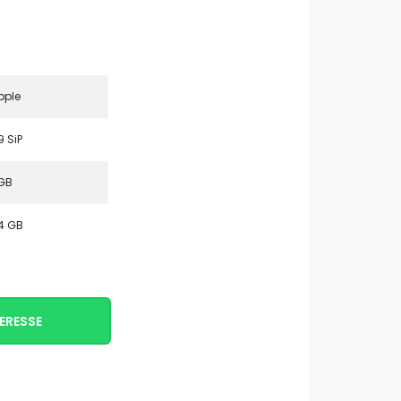
pple
9 SiP
GB
4 GB
ERESSE