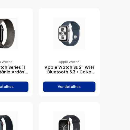
e Watch
Apple Watch
ch Series 11
Apple Watch SE 2ª Wi‑Fi
itânio Ardósia
Bluetooth 5.3 • Caixa
eira Estilo
prateada de alumínio –
s Ardósia
40 mm • Pulseira
esportiva azul-
detalhes
Ver detalhes
tempestade