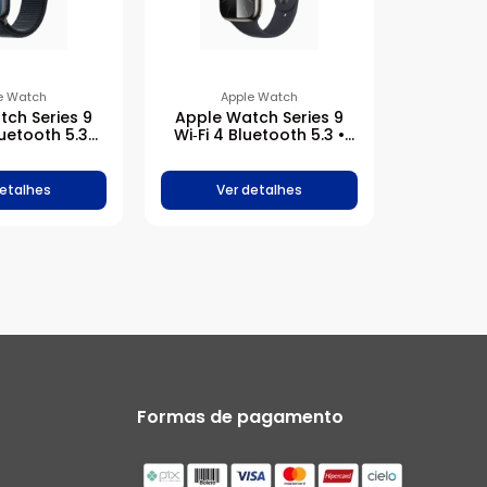
e Watch
Apple Watch
ch Series 9
Apple Watch Series 9
luetooth 5.3
Wi‑Fi 4 Bluetooth 5.3 •
ia-noite de
Caixa grafite de aço
 – 45 mm •
inoxidável – 45 mm •
oop esportiva
Pulseira esportiva meia-
detalhes
Ver detalhes
-noite
noite
Formas de pagamento