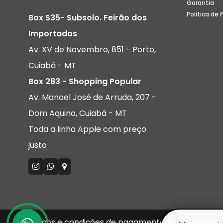
Garantia
Política de 
Box S35- Subsolo. Feirão dos
Importados
Av. XV de Novembro, 851 - Porto,
Cuiabá - MT
Box 283 - Shopping Popular
Av. Manoel José de Arruda, 207 -
Dom Aquino, Cuiabá - MT
Toda a linha Apple com preço
justo
Preços e condições de pagamento exclusivos par