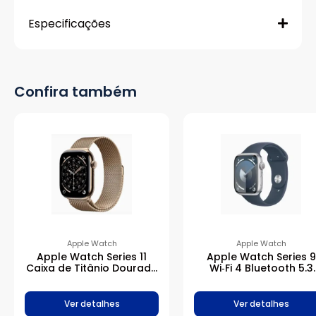
Especificações
Confira também
Apple Watch
Apple Watch
Apple Watch Series 11
Apple Watch Series 9
Caixa de Titânio Dourada
Wi‑Fi 4 Bluetooth 5.3
com Pulseira Estilo
Caixa prateada de
Milanês Dourada
alumínio – 45 mm •
Pulseira esportiva azu
Ver detalhes
Ver detalhes
tempestade