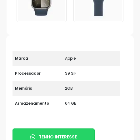
Marca
Apple
Processador
S9 SiP
Memória
2GB
Armazenamento
64 GB
TENHO INTERESSE