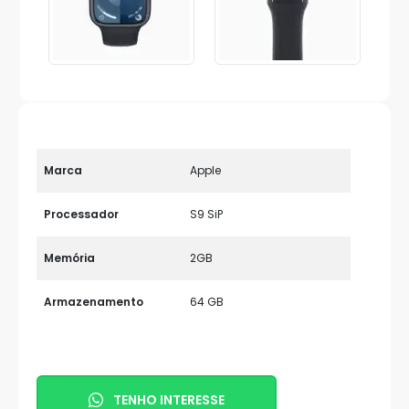
Marca
Apple
Processador
S9 SiP
Memória
2GB
Armazenamento
64 GB
TENHO INTERESSE