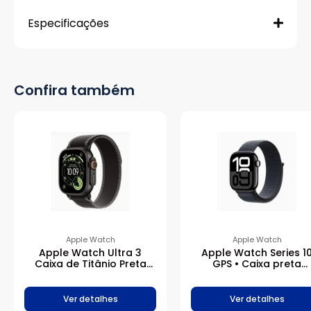
Especificações
Confira também
Apple Watch
Apple Watch
Apple Watch Ultra 3
Apple Watch Series 1
Caixa de Titânio Preta
GPS • Caixa preta
com Pulseira Loop Trail
brilhante de alumínio 
Preta/Carvão
42 mm • Pulseira loo
esportiva tinto
Ver detalhes
Ver detalhes