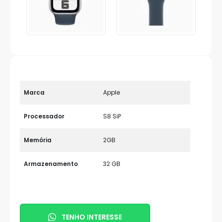
Marca
Apple
Processador
S8 SiP
Memória
2GB
Armazenamento
32 GB
TENHO INTERESSE