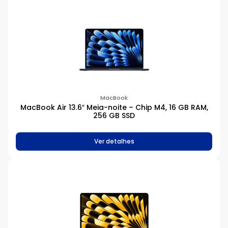
512 GB
1 TB
32 GB
H1
H2
2 TB
MacBook
MacBook Air 13.6″ Meia-noite – Chip M4, 16 GB RAM,
256 GB SSD
Ver detalhes