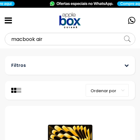
Filtros
Categoria
Acessórios
Apple Watch
iPad
iPhone
MacBook
Marca