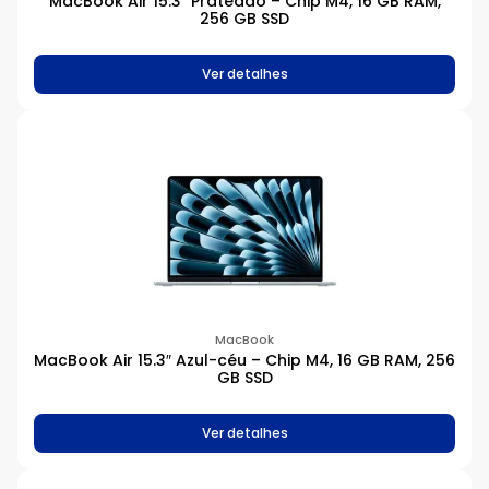
MacBook Air 15.3″ Prateado – Chip M4, 16 GB RAM,
256 GB SSD
Memória
Ver detalhes
12 GB
16 GB
18 GB
24 GB
2GB
3 GB
4 GB
6 GB
8 GB
H1
MacBook
H2
MacBook Air 15.3″ Azul-céu – Chip M4, 16 GB RAM, 256
GB SSD
Armazenamento
Ver detalhes
64 GB
128 GB
256 GB